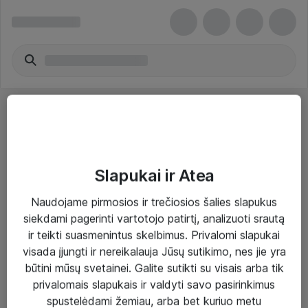
Slapukai ir Atea
Sprendimai ir paslaugos
Naudojame pirmosios ir trečiosios šalies slapukus
siekdami pagerinti vartotojo patirtį, analizuoti srautą
Paslaugos
ir teikti suasmenintus skelbimus. Privalomi slapukai
Sprendimai
visada įjungti ir nereikalauja Jūsų sutikimo, nes jie yra
būtini mūsų svetainei. Galite sutikti su visais arba tik
Įgyvendinti projektai
privalomais slapukais ir valdyti savo pasirinkimus
Atea ekspertų patarimai verslui
spustelėdami žemiau, arba bet kuriuo metu