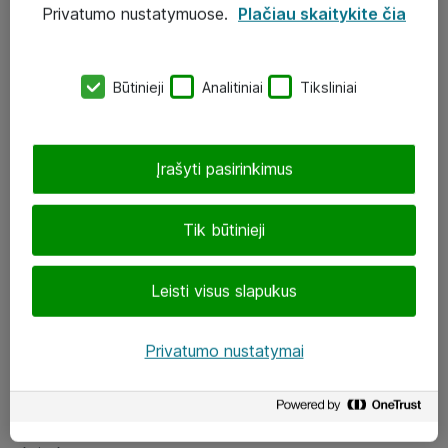
Privatumo nustatymuose.
Plačiau skaitykite čia
UAB „ATEA“
eShop@atea.lt
Būtinieji
Analitiniai
Tiksliniai
J. Rutkausko g. 6, Vilnius
Atea kontaktai
Įrašyti pasirinkimus
Aplankykite mus
Tik būtinieji
LinkedIn
Leisti visus slapukus
Facebook
Renginiai
Privatumo nustatymai
Apie Atea