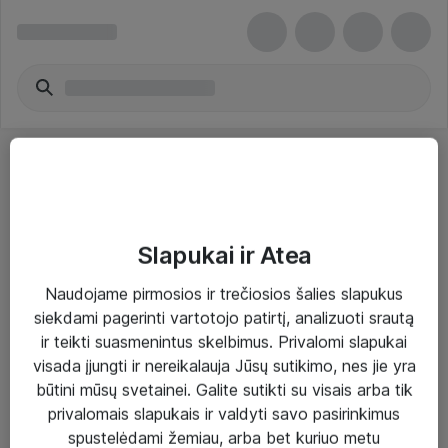
Slapukai ir Atea
Sprendimai ir paslaugos
Naudojame pirmosios ir trečiosios šalies slapukus
siekdami pagerinti vartotojo patirtį, analizuoti srautą
Paslaugos
ir teikti suasmenintus skelbimus. Privalomi slapukai
Sprendimai
visada įjungti ir nereikalauja Jūsų sutikimo, nes jie yra
būtini mūsų svetainei. Galite sutikti su visais arba tik
Įgyvendinti projektai
privalomais slapukais ir valdyti savo pasirinkimus
Atea ekspertų patarimai verslui
spustelėdami žemiau, arba bet kuriuo metu