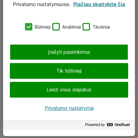
Privatumo nustatymuose.
Plačiau skaitykite čia
UAB „ATEA“
eShop@atea.lt
Būtinieji
Analitiniai
Tiksliniai
J. Rutkausko g. 6, Vilnius
Atea kontaktai
Įrašyti pasirinkimus
Aplankykite mus
Tik būtinieji
LinkedIn
Leisti visus slapukus
Facebook
Renginiai
Privatumo nustatymai
Apie Atea