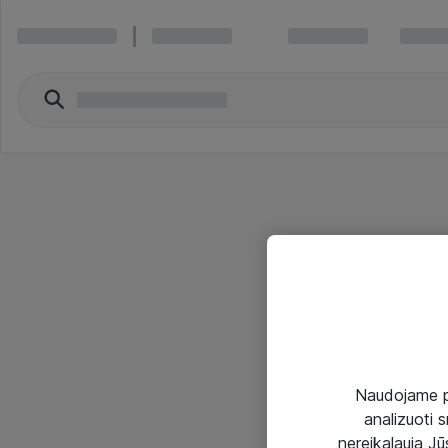
Naudojame pir
analizuoti s
nereikalauja Jūs