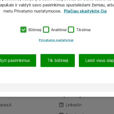
lapukais ir valdyti savo pasirinkimus spustelėdami žemiau, arb
metu Privatumo nustatymuose.
Plačiau skaitykite čia
Būtinieji
Analitiniai
Tiksliniai
Privatumo nustatymai
ašyti pasirinkimus
Tik būtinieji
Leisti visus sla
TEA“
Aplankykite mus
tea.lt
LinkedIn