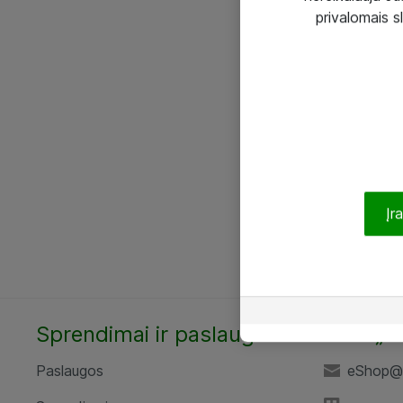
privalomais s
Įr
Sprendimai ir paslaugos
UAB „A
Paslaugos
eShop@a