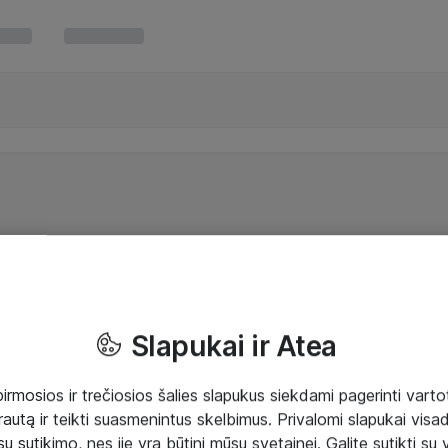
Slapukai ir Atea
mosios ir trečiosios šalies slapukus siekdami pagerinti vartot
rautą ir teikti suasmenintus skelbimus. Privalomi slapukai visada
ų sutikimo, nes jie yra būtini mūsų svetainei. Galite sutikti su 