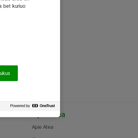
a bet kuriuo
pukus
Apie Atea
Apie Atea