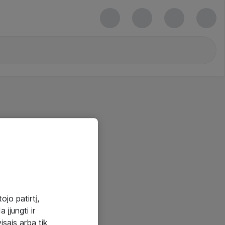
ojo patirtį,
 įjungti ir
visais arba tik