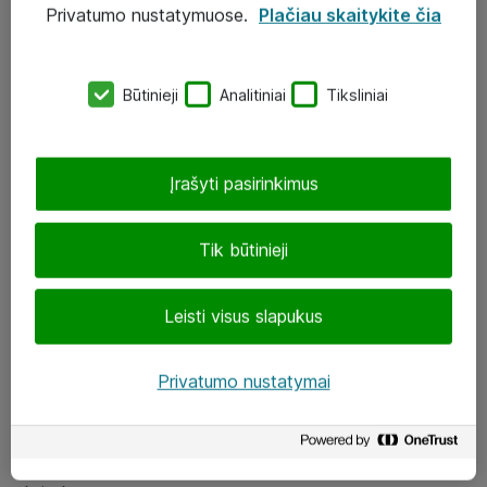
Privatumo nustatymuose.
Plačiau skaitykite čia
UAB „ATEA“
eShop@atea.lt
Būtinieji
Analitiniai
Tiksliniai
J. Rutkausko g. 6, Vilnius
Atea kontaktai
Įrašyti pasirinkimus
Aplankykite mus
Tik būtinieji
LinkedIn
Leisti visus slapukus
Facebook
Renginiai
Privatumo nustatymai
Apie Atea