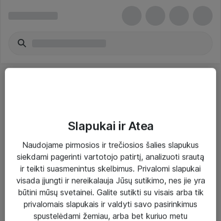
Slapukai ir Atea
Sprendimai ir paslaugos
Naudojame pirmosios ir trečiosios šalies slapukus
siekdami pagerinti vartotojo patirtį, analizuoti srautą
Paslaugos
ir teikti suasmenintus skelbimus. Privalomi slapukai
Sprendimai
visada įjungti ir nereikalauja Jūsų sutikimo, nes jie yra
būtini mūsų svetainei. Galite sutikti su visais arba tik
Įgyvendinti projektai
privalomais slapukais ir valdyti savo pasirinkimus
Atea ekspertų patarimai verslui
spustelėdami žemiau, arba bet kuriuo metu