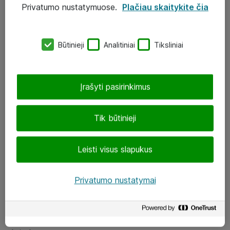
Privatumo nustatymuose.
Plačiau skaitykite čia
UAB „ATEA“
eShop@atea.lt
Būtinieji
Analitiniai
Tiksliniai
J. Rutkausko g. 6, Vilnius
Atea kontaktai
Įrašyti pasirinkimus
Aplankykite mus
Tik būtinieji
LinkedIn
Leisti visus slapukus
Facebook
Renginiai
Privatumo nustatymai
Apie Atea