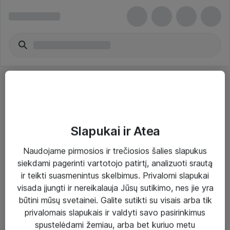
Slapukai ir Atea
Sprendimai ir paslaugos
Naudojame pirmosios ir trečiosios šalies slapukus
siekdami pagerinti vartotojo patirtį, analizuoti srautą
Paslaugos
ir teikti suasmenintus skelbimus. Privalomi slapukai
Sprendimai
visada įjungti ir nereikalauja Jūsų sutikimo, nes jie yra
būtini mūsų svetainei. Galite sutikti su visais arba tik
Įgyvendinti projektai
privalomais slapukais ir valdyti savo pasirinkimus
Atea ekspertų patarimai verslui
spustelėdami žemiau, arba bet kuriuo metu