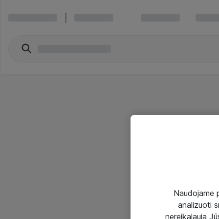
Naudojame pir
analizuoti s
nereikalauja Jūs