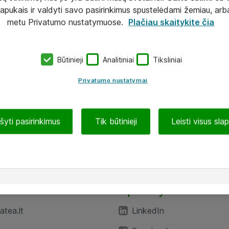
lapukais ir valdyti savo pasirinkimus spustelėdami žemiau, arb
metu Privatumo nustatymuose.
Plačiau skaitykite čia
Būtinieji
Analitiniai
Tiksliniai
Privatumo nustatymai
ašyti pasirinkimus
Tik būtinieji
Leisti visus sla
TEA“
Aplankykite mus
tea.lt
LinkedIn