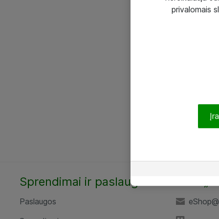
privalomais s
Įr
Sprendimai ir paslaugos
UAB „A
Paslaugos
eShop@a