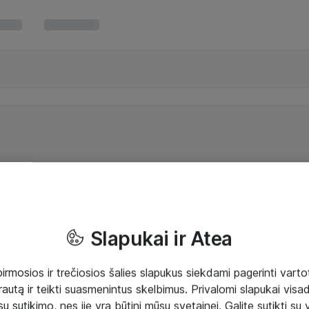
Slapukai ir Atea
mosios ir trečiosios šalies slapukus siekdami pagerinti vartot
rautą ir teikti suasmenintus skelbimus. Privalomi slapukai visada
ų sutikimo, nes jie yra būtini mūsų svetainei. Galite sutikti su 