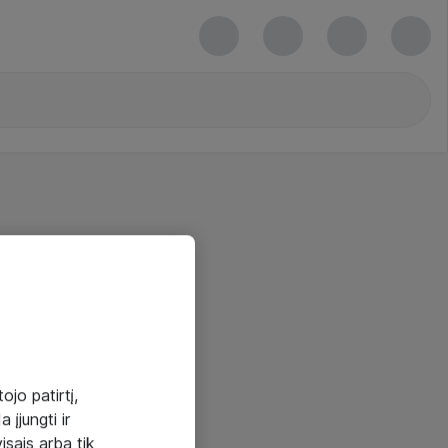
ojo patirtį,
 įjungti ir
visais arba tik