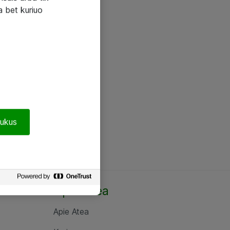
a bet kuriuo
pukus
Apie Atea
Apie Atea