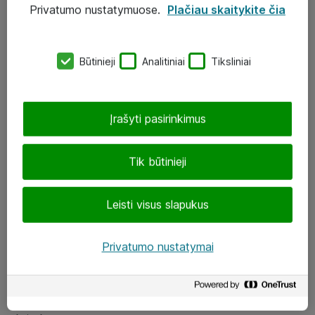
Privatumo nustatymuose.
Plačiau skaitykite čia
UAB „ATEA“
eShop@atea.lt
Būtinieji
Analitiniai
Tiksliniai
J. Rutkausko g. 6, Vilnius
Atea kontaktai
Įrašyti pasirinkimus
Aplankykite mus
Tik būtinieji
LinkedIn
Leisti visus slapukus
Facebook
Renginiai
Privatumo nustatymai
Apie Atea