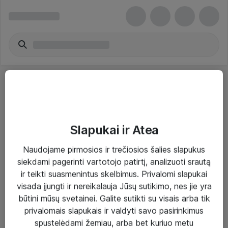
Slapukai ir Atea
Sprendimai ir paslaugos
Naudojame pirmosios ir trečiosios šalies slapukus
siekdami pagerinti vartotojo patirtį, analizuoti srautą
Paslaugos
ir teikti suasmenintus skelbimus. Privalomi slapukai
Sprendimai
visada įjungti ir nereikalauja Jūsų sutikimo, nes jie yra
būtini mūsų svetainei. Galite sutikti su visais arba tik
Įgyvendinti projektai
privalomais slapukais ir valdyti savo pasirinkimus
Atea ekspertų patarimai verslui
spustelėdami žemiau, arba bet kuriuo metu