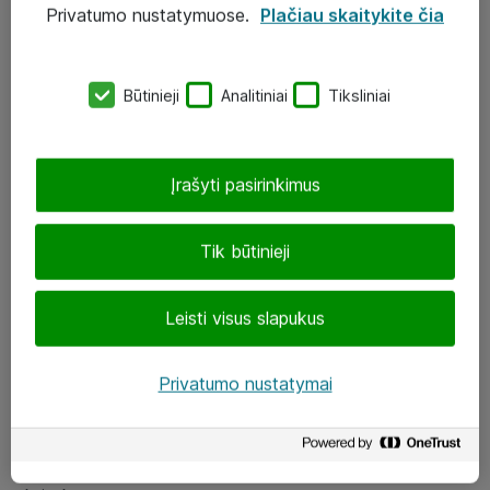
Privatumo nustatymuose.
Plačiau skaitykite čia
UAB „ATEA“
eShop@atea.lt
Būtinieji
Analitiniai
Tiksliniai
J. Rutkausko g. 6, Vilnius
Atea kontaktai
Įrašyti pasirinkimus
Aplankykite mus
Tik būtinieji
LinkedIn
Leisti visus slapukus
Facebook
Renginiai
Privatumo nustatymai
Apie Atea