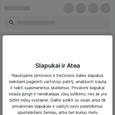
Slapukai ir Atea
Sprendimai ir paslaugos
Naudojame pirmosios ir trečiosios šalies slapukus
siekdami pagerinti vartotojo patirtį, analizuoti srautą
Paslaugos
ir teikti suasmenintus skelbimus. Privalomi slapukai
Sprendimai
visada įjungti ir nereikalauja Jūsų sutikimo, nes jie yra
būtini mūsų svetainei. Galite sutikti su visais arba tik
Įgyvendinti projektai
privalomais slapukais ir valdyti savo pasirinkimus
Atea ekspertų patarimai verslui
spustelėdami žemiau, arba bet kuriuo metu