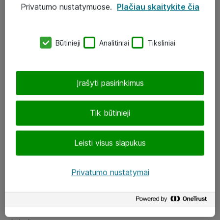
Privatumo nustatymuose.
Plačiau skaitykite čia
UAB „ATEA“
eShop@atea.lt
Būtinieji
Analitiniai
Tiksliniai
J. Rutkausko g. 6, Vilnius
Atea kontaktai
Įrašyti pasirinkimus
Aplankykite mus
Tik būtinieji
LinkedIn
Leisti visus slapukus
Facebook
Renginiai
Privatumo nustatymai
Apie Atea