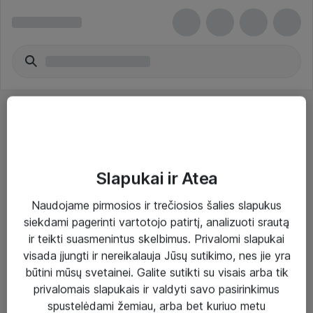
Slapukai ir Atea
Sprendimai ir paslaugos
Naudojame pirmosios ir trečiosios šalies slapukus
siekdami pagerinti vartotojo patirtį, analizuoti srautą
Paslaugos
ir teikti suasmenintus skelbimus. Privalomi slapukai
Sprendimai
visada įjungti ir nereikalauja Jūsų sutikimo, nes jie yra
būtini mūsų svetainei. Galite sutikti su visais arba tik
Įgyvendinti projektai
privalomais slapukais ir valdyti savo pasirinkimus
Atea ekspertų patarimai verslui
spustelėdami žemiau, arba bet kuriuo metu