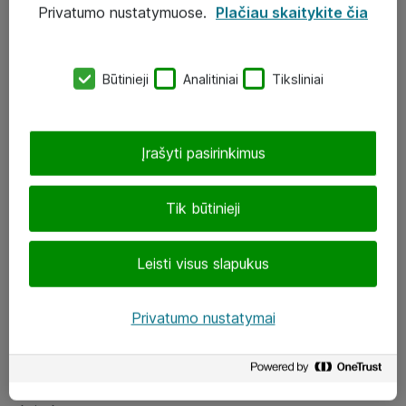
Privatumo nustatymuose.
Plačiau skaitykite čia
UAB „ATEA“
eShop@atea.lt
Būtinieji
Analitiniai
Tiksliniai
J. Rutkausko g. 6, Vilnius
Atea kontaktai
Įrašyti pasirinkimus
Aplankykite mus
Tik būtinieji
LinkedIn
Leisti visus slapukus
Facebook
Renginiai
Privatumo nustatymai
Apie Atea