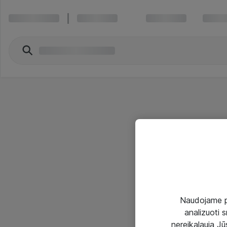
Naudojame pir
analizuoti s
nereikalauja Jūs