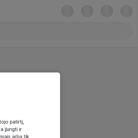
ojo patirtį,
 įjungti ir
visais arba tik