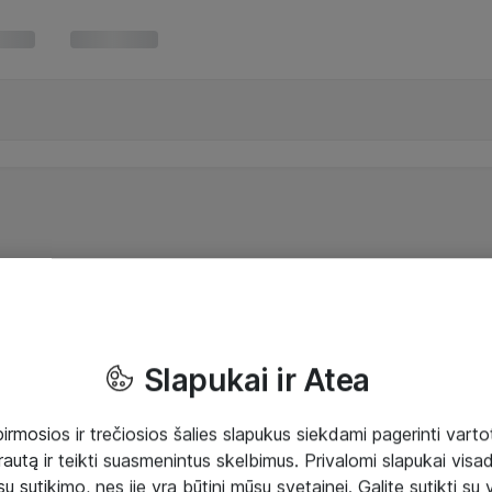
Slapukai ir Atea
mosios ir trečiosios šalies slapukus siekdami pagerinti vartot
rautą ir teikti suasmenintus skelbimus. Privalomi slapukai visada
ų sutikimo, nes jie yra būtini mūsų svetainei. Galite sutikti su 