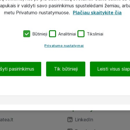
lapukais ir valdyti savo pasirinkimus spustelėdami žemiau, arb
metu Privatumo nustatymuose.
Plačiau skaitykite čia
Būtinieji
Analitiniai
Tiksliniai
Privatumo nustatymai
ašyti pasirinkimus
Tik būtinieji
Leisti visus sla
TEA“
Aplankykite mus
tea.lt
LinkedIn