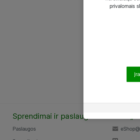
privalomais s
Įr
Sprendimai ir paslaugos
UAB „A
Paslaugos
eShop@a