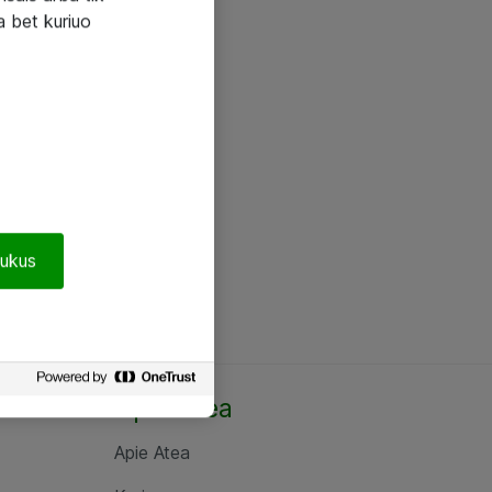
a bet kuriuo
pukus
Apie Atea
Apie Atea