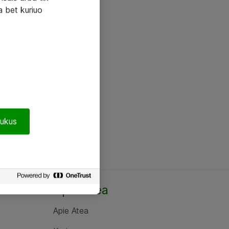
a bet kuriuo
pukus
Apie Atea
Apie Atea