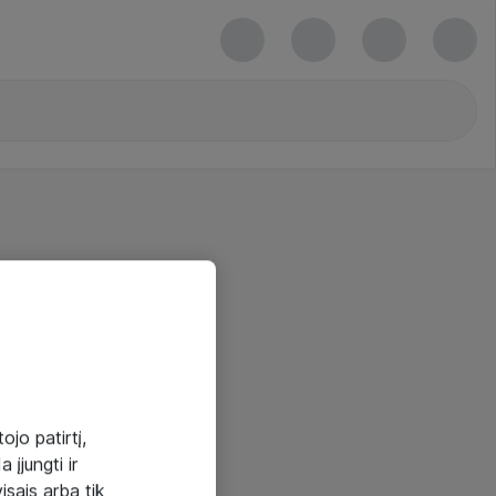
ojo patirtį,
 įjungti ir
visais arba tik