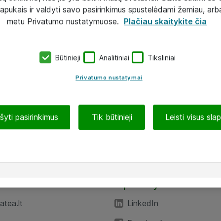
lapukais ir valdyti savo pasirinkimus spustelėdami žemiau, arb
metu Privatumo nustatymuose.
Plačiau skaitykite čia
Būtinieji
Analitiniai
Tiksliniai
Privatumo nustatymai
ašyti pasirinkimus
Tik būtinieji
Leisti visus sla
TEA“
Aplankykite mus
tea.lt
LinkedIn