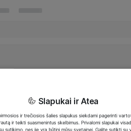
Slapukai ir Atea
mosios ir trečiosios šalies slapukus siekdami pagerinti vartot
rautą ir teikti suasmenintus skelbimus. Privalomi slapukai visada
ų sutikimo, nes jie yra būtini mūsų svetainei. Galite sutikti su 