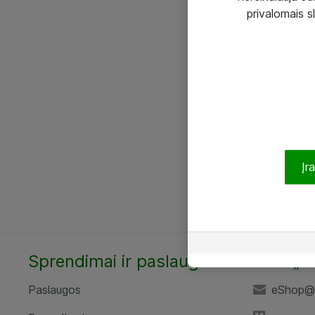
privalomais s
Įr
Sprendimai ir paslaugos
UAB „A
Paslaugos
eShop@a