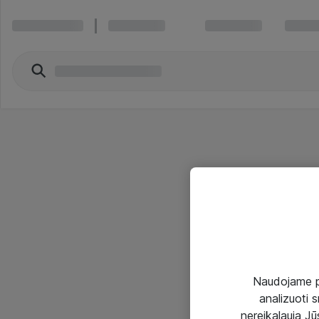
Naudojame pir
analizuoti s
nereikalauja Jūs