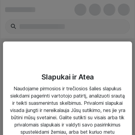
Slapukai ir Atea
Sprendimai ir paslaugos
Naudojame pirmosios ir trečiosios šalies slapukus
siekdami pagerinti vartotojo patirtį, analizuoti srautą
Paslaugos
ir teikti suasmenintus skelbimus. Privalomi slapukai
Sprendimai
visada įjungti ir nereikalauja Jūsų sutikimo, nes jie yra
būtini mūsų svetainei. Galite sutikti su visais arba tik
Įgyvendinti projektai
privalomais slapukais ir valdyti savo pasirinkimus
Atea ekspertų patarimai verslui
spustelėdami žemiau, arba bet kuriuo metu