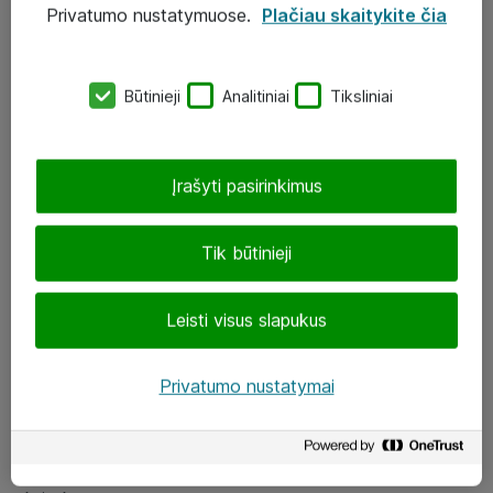
Privatumo nustatymuose.
Plačiau skaitykite čia
UAB „ATEA“
eShop@atea.lt
Būtinieji
Analitiniai
Tiksliniai
J. Rutkausko g. 6, Vilnius
Atea kontaktai
Įrašyti pasirinkimus
Aplankykite mus
Tik būtinieji
LinkedIn
Leisti visus slapukus
Facebook
Renginiai
Privatumo nustatymai
Apie Atea