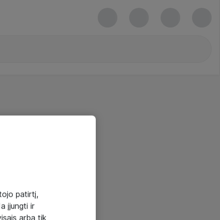
ojo patirtį,
 įjungti ir
visais arba tik