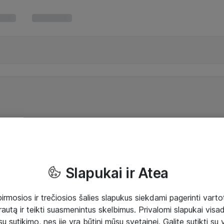
Slapukai ir Atea
mosios ir trečiosios šalies slapukus siekdami pagerinti vartot
rautą ir teikti suasmenintus skelbimus. Privalomi slapukai visada
ų sutikimo, nes jie yra būtini mūsų svetainei. Galite sutikti su 