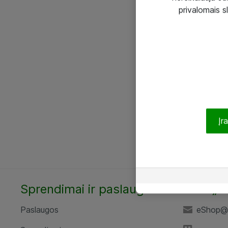
privalomais s
Įr
Sprendimai ir paslaugos
UAB „A
Paslaugos
eShop@a