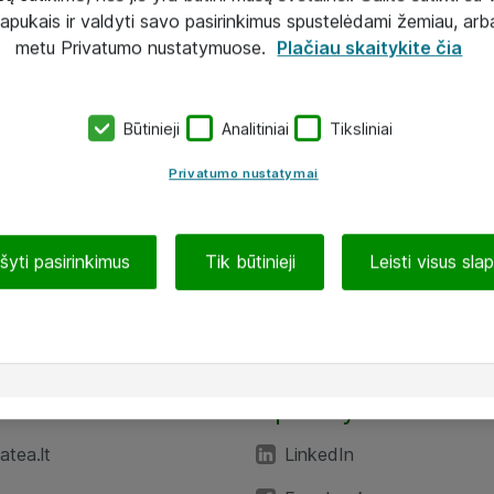
lapukais ir valdyti savo pasirinkimus spustelėdami žemiau, arb
metu Privatumo nustatymuose.
Plačiau skaitykite čia
Būtinieji
Analitiniai
Tiksliniai
Privatumo nustatymai
ašyti pasirinkimus
Tik būtinieji
Leisti visus sla
TEA“
Aplankykite mus
tea.lt
LinkedIn