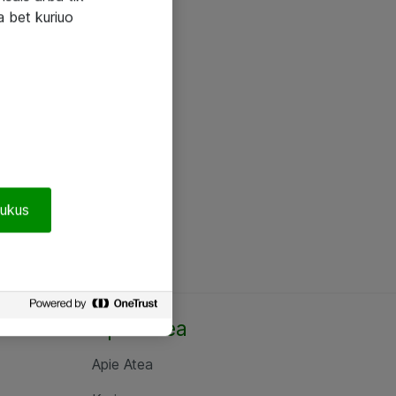
a bet kuriuo
pukus
Apie Atea
Apie Atea