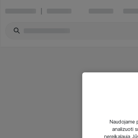
Naudojame pir
analizuoti s
nereikalauja Jūs