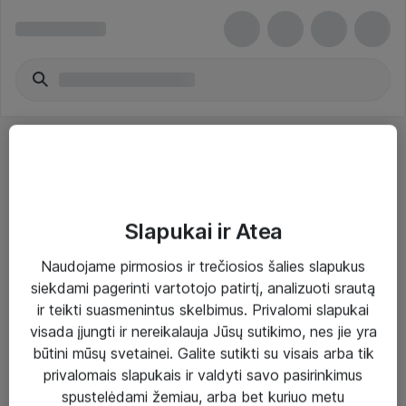
Slapukai ir Atea
Sprendimai ir paslaugos
Naudojame pirmosios ir trečiosios šalies slapukus
siekdami pagerinti vartotojo patirtį, analizuoti srautą
Paslaugos
ir teikti suasmenintus skelbimus. Privalomi slapukai
Sprendimai
visada įjungti ir nereikalauja Jūsų sutikimo, nes jie yra
būtini mūsų svetainei. Galite sutikti su visais arba tik
Įgyvendinti projektai
privalomais slapukais ir valdyti savo pasirinkimus
Atea ekspertų patarimai verslui
spustelėdami žemiau, arba bet kuriuo metu