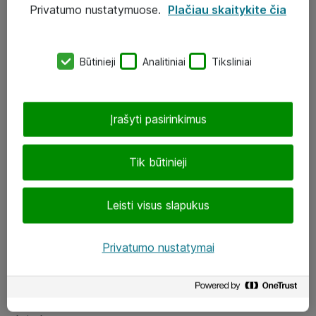
Privatumo nustatymuose.
Plačiau skaitykite čia
UAB „ATEA“
eShop@atea.lt
Būtinieji
Analitiniai
Tiksliniai
J. Rutkausko g. 6, Vilnius
Atea kontaktai
Įrašyti pasirinkimus
Aplankykite mus
Tik būtinieji
LinkedIn
Leisti visus slapukus
Facebook
Renginiai
Privatumo nustatymai
Apie Atea