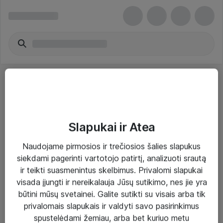
Slapukai ir Atea
Sprendimai ir paslaugos
Naudojame pirmosios ir trečiosios šalies slapukus
siekdami pagerinti vartotojo patirtį, analizuoti srautą
Paslaugos
ir teikti suasmenintus skelbimus. Privalomi slapukai
Sprendimai
visada įjungti ir nereikalauja Jūsų sutikimo, nes jie yra
būtini mūsų svetainei. Galite sutikti su visais arba tik
Įgyvendinti projektai
privalomais slapukais ir valdyti savo pasirinkimus
Atea ekspertų patarimai verslui
spustelėdami žemiau, arba bet kuriuo metu