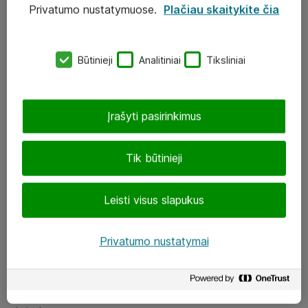
Privatumo nustatymuose.
Plačiau skaitykite čia
UAB „ATEA“
eShop@atea.lt
Būtinieji
Analitiniai
Tiksliniai
J. Rutkausko g. 6, Vilnius
Atea kontaktai
Įrašyti pasirinkimus
Aplankykite mus
Tik būtinieji
LinkedIn
Leisti visus slapukus
Facebook
Renginiai
Privatumo nustatymai
Apie Atea