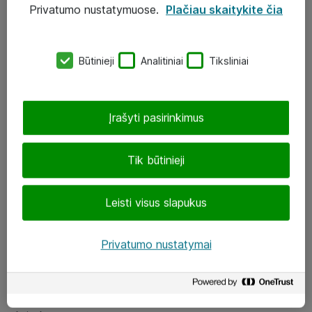
Privatumo nustatymuose.
Plačiau skaitykite čia
UAB „ATEA“
eShop@atea.lt
Būtinieji
Analitiniai
Tiksliniai
J. Rutkausko g. 6, Vilnius
Atea kontaktai
Įrašyti pasirinkimus
Aplankykite mus
Tik būtinieji
LinkedIn
Leisti visus slapukus
Facebook
Renginiai
Privatumo nustatymai
Apie Atea