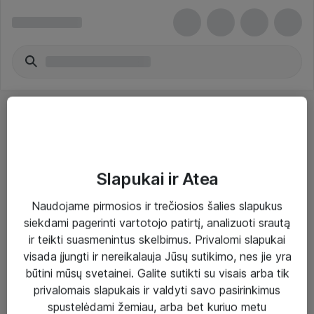
Slapukai ir Atea
Sprendimai ir paslaugos
Naudojame pirmosios ir trečiosios šalies slapukus
siekdami pagerinti vartotojo patirtį, analizuoti srautą
Paslaugos
ir teikti suasmenintus skelbimus. Privalomi slapukai
Sprendimai
visada įjungti ir nereikalauja Jūsų sutikimo, nes jie yra
būtini mūsų svetainei. Galite sutikti su visais arba tik
Įgyvendinti projektai
privalomais slapukais ir valdyti savo pasirinkimus
Atea ekspertų patarimai verslui
spustelėdami žemiau, arba bet kuriuo metu