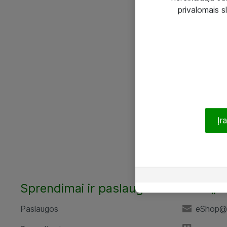
privalomais s
Įr
Sprendimai ir paslaugos
UAB „A
Paslaugos
eShop@a