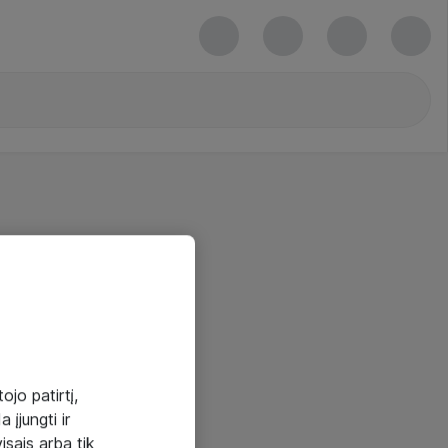
ojo patirtį,
 įjungti ir
visais arba tik