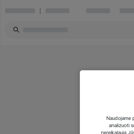
Naudojame pir
analizuoti s
nereikalauja Jūs