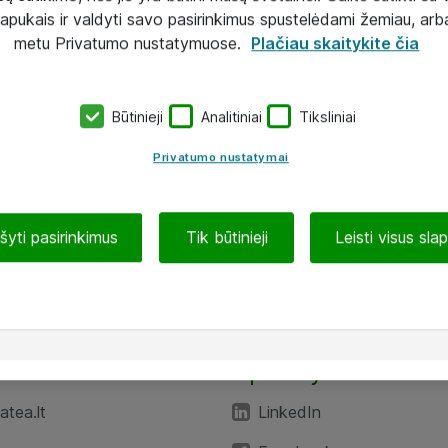
lapukais ir valdyti savo pasirinkimus spustelėdami žemiau, arb
metu Privatumo nustatymuose.
Plačiau skaitykite čia
Būtinieji
Analitiniai
Tiksliniai
Privatumo nustatymai
ašyti pasirinkimus
Tik būtinieji
Leisti visus sla
TEA“
Aplankykite mus
tea.lt
LinkedIn