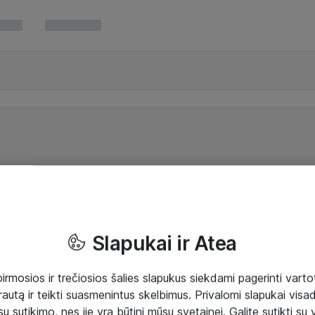
Slapukai ir Atea
mosios ir trečiosios šalies slapukus siekdami pagerinti vartot
rautą ir teikti suasmenintus skelbimus. Privalomi slapukai visada
ų sutikimo, nes jie yra būtini mūsų svetainei. Galite sutikti su 