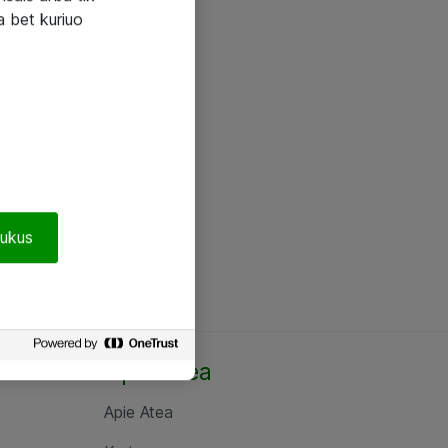
a bet kuriuo
pukus
Apie Atea
Apie Atea