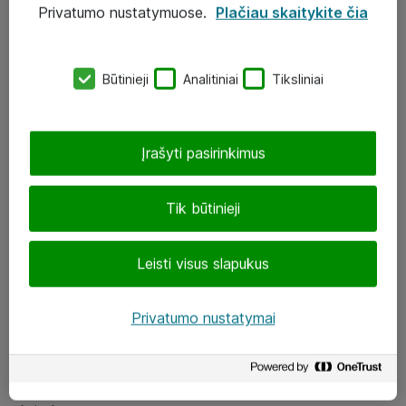
Privatumo nustatymuose.
Plačiau skaitykite čia
UAB „ATEA“
eShop@atea.lt
Būtinieji
Analitiniai
Tiksliniai
J. Rutkausko g. 6, Vilnius
Atea kontaktai
Įrašyti pasirinkimus
Aplankykite mus
Tik būtinieji
LinkedIn
Leisti visus slapukus
Facebook
Renginiai
Privatumo nustatymai
Apie Atea