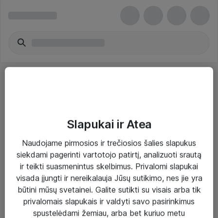
Slapukai ir Atea
Sprendimai ir paslaugos
Naudojame pirmosios ir trečiosios šalies slapukus
siekdami pagerinti vartotojo patirtį, analizuoti srautą
Paslaugos
ir teikti suasmenintus skelbimus. Privalomi slapukai
Sprendimai
visada įjungti ir nereikalauja Jūsų sutikimo, nes jie yra
būtini mūsų svetainei. Galite sutikti su visais arba tik
Įgyvendinti projektai
privalomais slapukais ir valdyti savo pasirinkimus
Atea ekspertų patarimai verslui
spustelėdami žemiau, arba bet kuriuo metu