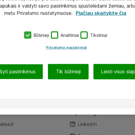
lapukais ir valdyti savo pasirinkimus spustelėdami žemiau, arb
metu Privatumo nustatymuose.
Plačiau skaitykite čia
Būtinieji
Analitiniai
Tiksliniai
Privatumo nustatymai
ašyti pasirinkimus
Tik būtinieji
Leisti visus sla
TEA“
Aplankykite mus
tea.lt
LinkedIn