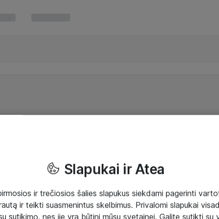
Slapukai ir Atea
mosios ir trečiosios šalies slapukus siekdami pagerinti vartot
rautą ir teikti suasmenintus skelbimus. Privalomi slapukai visada
ų sutikimo, nes jie yra būtini mūsų svetainei. Galite sutikti su 