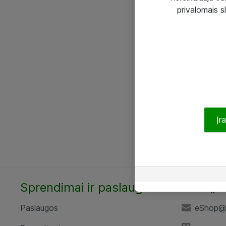
privalomais s
Įr
Sprendimai ir paslaugos
UAB „A
Paslaugos
eShop@a