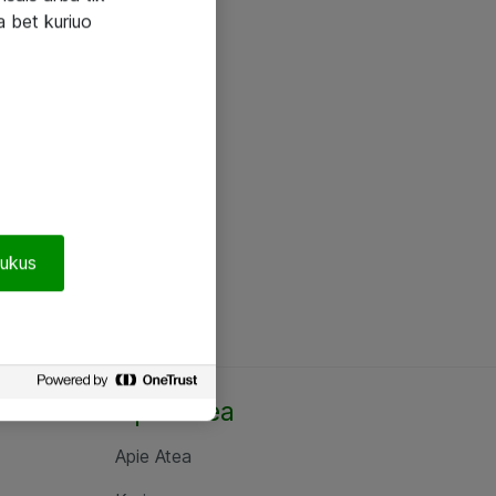
a bet kuriuo
pukus
Apie Atea
Apie Atea