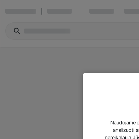
Naudojame pir
analizuoti s
nereikalauja Jūs