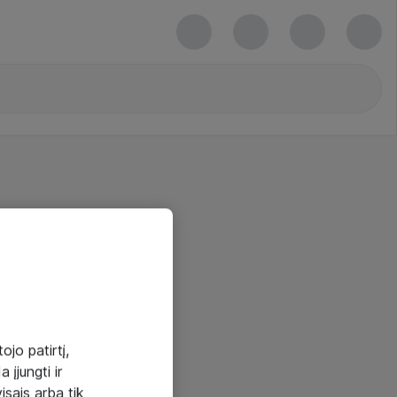
ojo patirtį,
 įjungti ir
visais arba tik