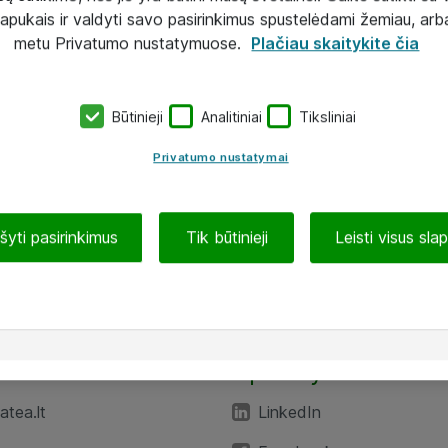
lapukais ir valdyti savo pasirinkimus spustelėdami žemiau, arb
metu Privatumo nustatymuose.
Plačiau skaitykite čia
Būtinieji
Analitiniai
Tiksliniai
Privatumo nustatymai
ašyti pasirinkimus
Tik būtinieji
Leisti visus sla
TEA“
Aplankykite mus
tea.lt
LinkedIn