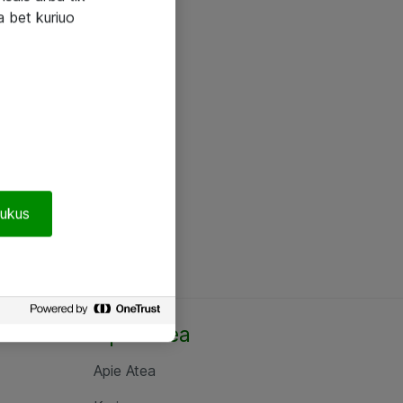
a bet kuriuo
pukus
Apie Atea
Apie Atea