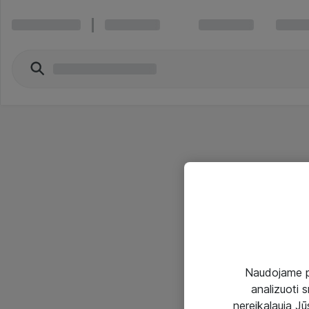
Naudojame pir
analizuoti s
nereikalauja Jūs