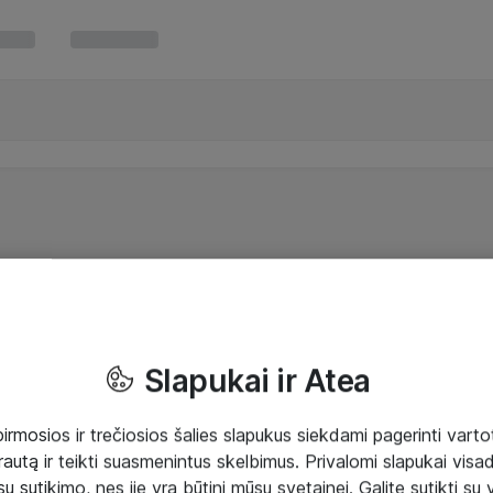
Slapukai ir Atea
mosios ir trečiosios šalies slapukus siekdami pagerinti vartot
rautą ir teikti suasmenintus skelbimus. Privalomi slapukai visada
ų sutikimo, nes jie yra būtini mūsų svetainei. Galite sutikti su 