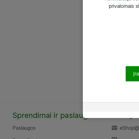
privalomais s
Įr
Sprendimai ir paslaugos
UAB „A
Paslaugos
eShop@a