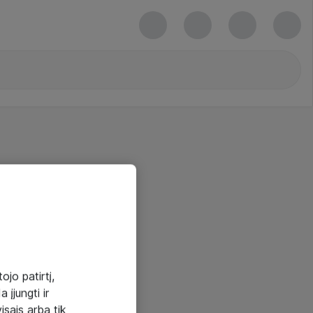
ojo patirtį,
 įjungti ir
visais arba tik