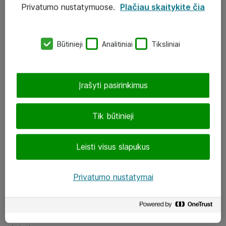
Privatumo nustatymuose.
Plačiau skaitykite čia
UAB „ATEA“
eShop@atea.lt
Būtinieji
Analitiniai
Tiksliniai
J. Rutkausko g. 6, Vilnius
Atea kontaktai
Įrašyti pasirinkimus
Aplankykite mus
Tik būtinieji
LinkedIn
Leisti visus slapukus
Facebook
Renginiai
Privatumo nustatymai
Apie Atea