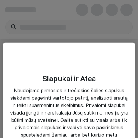
Slapukai ir Atea
Sprendimai ir paslaugos
Naudojame pirmosios ir trečiosios šalies slapukus
siekdami pagerinti vartotojo patirtį, analizuoti srautą
Paslaugos
ir teikti suasmenintus skelbimus. Privalomi slapukai
Sprendimai
visada įjungti ir nereikalauja Jūsų sutikimo, nes jie yra
būtini mūsų svetainei. Galite sutikti su visais arba tik
Įgyvendinti projektai
privalomais slapukais ir valdyti savo pasirinkimus
Atea ekspertų patarimai verslui
spustelėdami žemiau, arba bet kuriuo metu