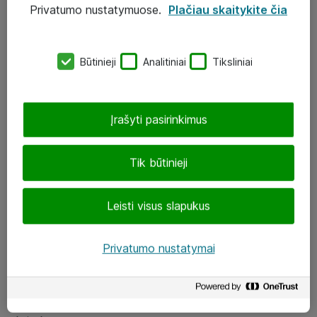
Privatumo nustatymuose.
Plačiau skaitykite čia
UAB „ATEA“
eShop@atea.lt
Būtinieji
Analitiniai
Tiksliniai
J. Rutkausko g. 6, Vilnius
Atea kontaktai
Įrašyti pasirinkimus
Aplankykite mus
Tik būtinieji
LinkedIn
Leisti visus slapukus
Facebook
Renginiai
Privatumo nustatymai
Apie Atea