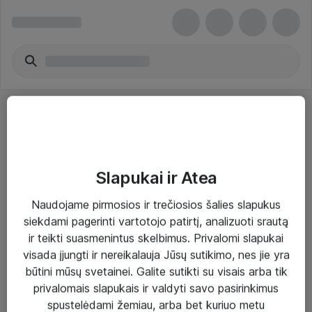
Slapukai ir Atea
Sprendimai ir paslaugos
Naudojame pirmosios ir trečiosios šalies slapukus
siekdami pagerinti vartotojo patirtį, analizuoti srautą
Paslaugos
ir teikti suasmenintus skelbimus. Privalomi slapukai
Sprendimai
visada įjungti ir nereikalauja Jūsų sutikimo, nes jie yra
būtini mūsų svetainei. Galite sutikti su visais arba tik
Įgyvendinti projektai
privalomais slapukais ir valdyti savo pasirinkimus
Atea ekspertų patarimai verslui
spustelėdami žemiau, arba bet kuriuo metu