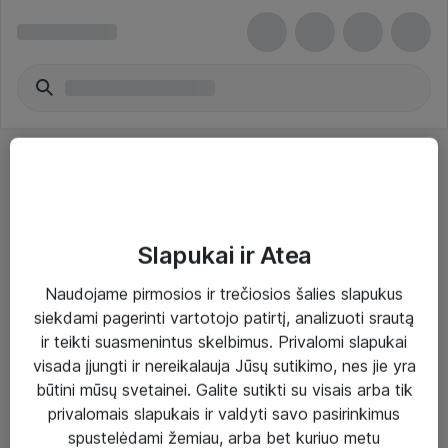
Slapukai ir Atea
Sprendimai ir paslaugos
Naudojame pirmosios ir trečiosios šalies slapukus
siekdami pagerinti vartotojo patirtį, analizuoti srautą
Paslaugos
ir teikti suasmenintus skelbimus. Privalomi slapukai
Sprendimai
visada įjungti ir nereikalauja Jūsų sutikimo, nes jie yra
būtini mūsų svetainei. Galite sutikti su visais arba tik
Įgyvendinti projektai
privalomais slapukais ir valdyti savo pasirinkimus
Atea ekspertų patarimai verslui
spustelėdami žemiau, arba bet kuriuo metu