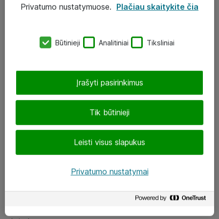
Privatumo nustatymuose.
Plačiau skaitykite čia
UAB „ATEA“
eShop@atea.lt
Būtinieji
Analitiniai
Tiksliniai
J. Rutkausko g. 6, Vilnius
Atea kontaktai
Įrašyti pasirinkimus
Aplankykite mus
Tik būtinieji
LinkedIn
Leisti visus slapukus
Facebook
Renginiai
Privatumo nustatymai
Apie Atea