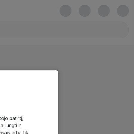
ojo patirtį,
 įjungti ir
visais arba tik