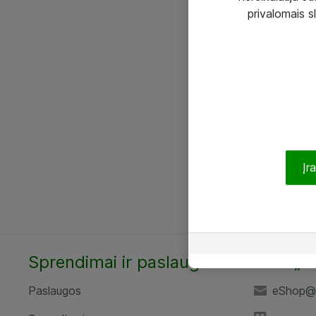
privalomais s
Įr
Sprendimai ir paslaugos
UAB „A
Paslaugos
eShop@a