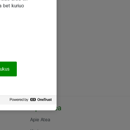
a bet kuriuo
pukus
Apie Atea
Apie Atea