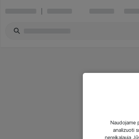
Naudojame pir
analizuoti s
nereikalauja Jūs