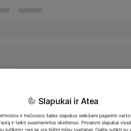
Slapukai ir Atea
mosios ir trečiosios šalies slapukus siekdami pagerinti vartot
rautą ir teikti suasmenintus skelbimus. Privalomi slapukai visada
ų sutikimo, nes jie yra būtini mūsų svetainei. Galite sutikti su 