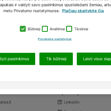
lapukais ir valdyti savo pasirinkimus spustelėdami žemiau, arb
metu Privatumo nustatymuose.
Plačiau skaitykite čia
Būtinieji
Analitiniai
Tiksliniai
Privatumo nustatymai
ašyti pasirinkimus
Tik būtinieji
Leisti visus sla
TEA“
Aplankykite mus
tea.lt
LinkedIn