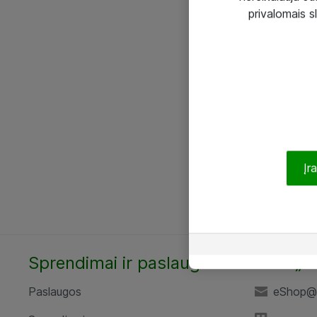
privalomais s
Įr
Sprendimai ir paslaugos
UAB „A
Paslaugos
eShop@a