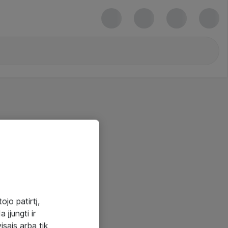
ojo patirtį,
 įjungti ir
visais arba tik