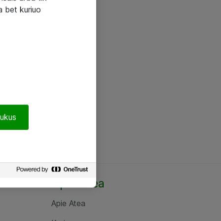
a bet kuriuo
pukus
Apie Atea
Apie Atea