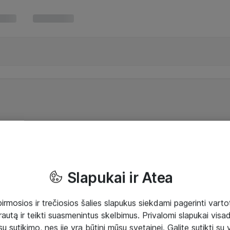
Slapukai ir Atea
mosios ir trečiosios šalies slapukus siekdami pagerinti vartot
rautą ir teikti suasmenintus skelbimus. Privalomi slapukai visada
ų sutikimo, nes jie yra būtini mūsų svetainei. Galite sutikti su 