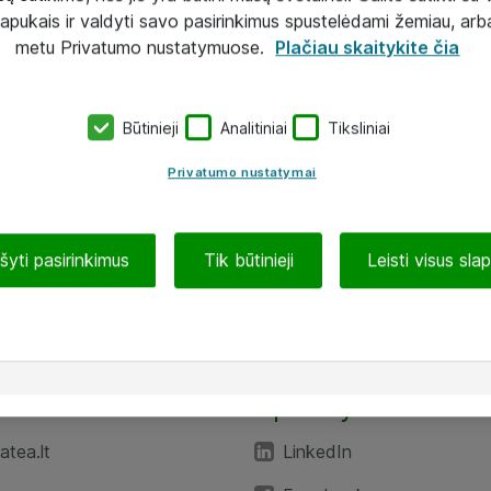
lapukais ir valdyti savo pasirinkimus spustelėdami žemiau, arb
metu Privatumo nustatymuose.
Plačiau skaitykite čia
Būtinieji
Analitiniai
Tiksliniai
Privatumo nustatymai
ašyti pasirinkimus
Tik būtinieji
Leisti visus sla
TEA“
Aplankykite mus
tea.lt
LinkedIn