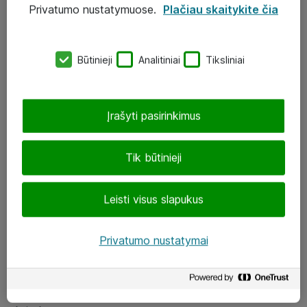
Privatumo nustatymuose.
Plačiau skaitykite čia
UAB „ATEA“
eShop@atea.lt
Būtinieji
Analitiniai
Tiksliniai
J. Rutkausko g. 6, Vilnius
Atea kontaktai
Įrašyti pasirinkimus
Aplankykite mus
Tik būtinieji
LinkedIn
Leisti visus slapukus
Facebook
Renginiai
Privatumo nustatymai
Apie Atea