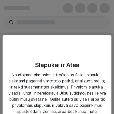
Slapukai ir Atea
Sprendimai ir paslaugos
Naudojame pirmosios ir trečiosios šalies slapukus
siekdami pagerinti vartotojo patirtį, analizuoti srautą
Paslaugos
ir teikti suasmenintus skelbimus. Privalomi slapukai
Sprendimai
visada įjungti ir nereikalauja Jūsų sutikimo, nes jie yra
būtini mūsų svetainei. Galite sutikti su visais arba tik
Įgyvendinti projektai
privalomais slapukais ir valdyti savo pasirinkimus
Atea ekspertų patarimai verslui
spustelėdami žemiau, arba bet kuriuo metu