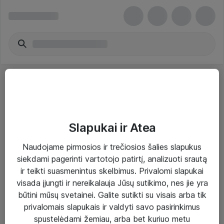
Slapukai ir Atea
Sprendimai ir paslaugos
Naudojame pirmosios ir trečiosios šalies slapukus
siekdami pagerinti vartotojo patirtį, analizuoti srautą
Paslaugos
ir teikti suasmenintus skelbimus. Privalomi slapukai
Sprendimai
visada įjungti ir nereikalauja Jūsų sutikimo, nes jie yra
būtini mūsų svetainei. Galite sutikti su visais arba tik
Įgyvendinti projektai
privalomais slapukais ir valdyti savo pasirinkimus
Atea ekspertų patarimai verslui
spustelėdami žemiau, arba bet kuriuo metu