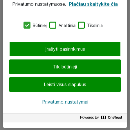
Privatumo nustatymuose.
Plačiau skaitykite čia
UAB „ATEA“
eShop@atea.lt
Būtinieji
Analitiniai
Tiksliniai
J. Rutkausko g. 6, Vilnius
Atea kontaktai
Įrašyti pasirinkimus
Aplankykite mus
Tik būtinieji
LinkedIn
Leisti visus slapukus
Facebook
Renginiai
Privatumo nustatymai
Apie Atea