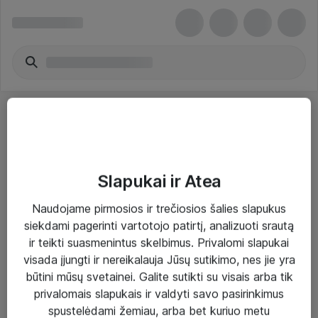
Slapukai ir Atea
Sprendimai ir paslaugos
Naudojame pirmosios ir trečiosios šalies slapukus
siekdami pagerinti vartotojo patirtį, analizuoti srautą
Paslaugos
ir teikti suasmenintus skelbimus. Privalomi slapukai
Sprendimai
visada įjungti ir nereikalauja Jūsų sutikimo, nes jie yra
būtini mūsų svetainei. Galite sutikti su visais arba tik
Įgyvendinti projektai
privalomais slapukais ir valdyti savo pasirinkimus
Atea ekspertų patarimai verslui
spustelėdami žemiau, arba bet kuriuo metu