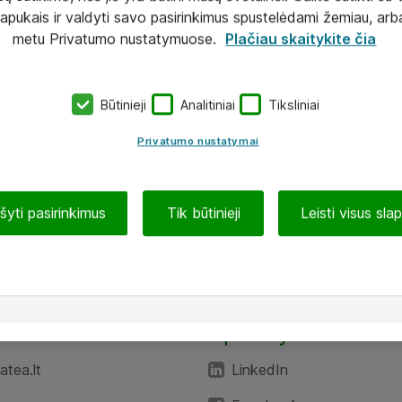
lapukais ir valdyti savo pasirinkimus spustelėdami žemiau, arb
metu Privatumo nustatymuose.
Plačiau skaitykite čia
Būtinieji
Analitiniai
Tiksliniai
Privatumo nustatymai
ašyti pasirinkimus
Tik būtinieji
Leisti visus sla
TEA“
Aplankykite mus
tea.lt
LinkedIn