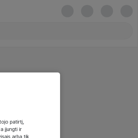
ojo patirtį,
 įjungti ir
visais arba tik