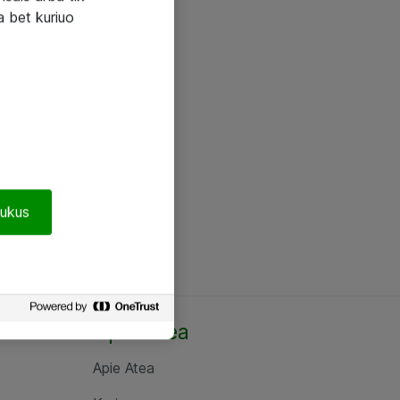
a bet kuriuo
pukus
Apie Atea
Apie Atea