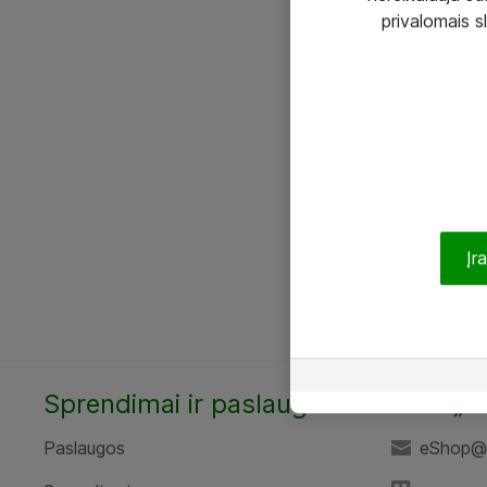
privalomais s
Įr
Sprendimai ir paslaugos
UAB „A
Paslaugos
eShop@a