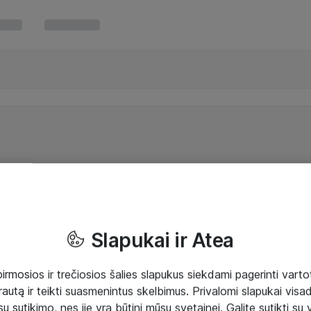
Slapukai ir Atea
mosios ir trečiosios šalies slapukus siekdami pagerinti vartot
rautą ir teikti suasmenintus skelbimus. Privalomi slapukai visada
ų sutikimo, nes jie yra būtini mūsų svetainei. Galite sutikti su 