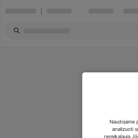
Naudojame pir
analizuoti s
nereikalauja Jūs