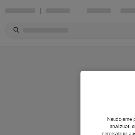
Naudojame pir
analizuoti s
nereikalauja Jūs