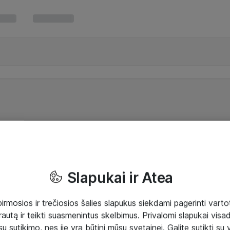
Slapukai ir Atea
mosios ir trečiosios šalies slapukus siekdami pagerinti vartot
rautą ir teikti suasmenintus skelbimus. Privalomi slapukai visada
ų sutikimo, nes jie yra būtini mūsų svetainei. Galite sutikti su 