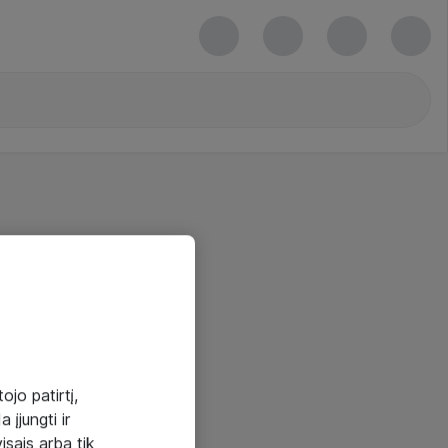
ojo patirtį,
 įjungti ir
visais arba tik