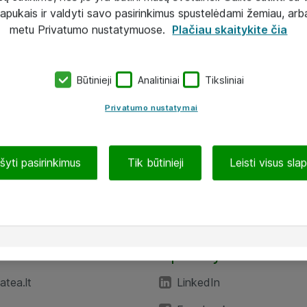
lapukais ir valdyti savo pasirinkimus spustelėdami žemiau, arb
metu Privatumo nustatymuose.
Plačiau skaitykite čia
Būtinieji
Analitiniai
Tiksliniai
Privatumo nustatymai
ašyti pasirinkimus
Tik būtinieji
Leisti visus sla
TEA“
Aplankykite mus
tea.lt
LinkedIn