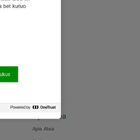
a bet kuriuo
pukus
Apie Atea
Apie Atea