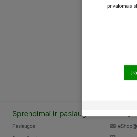
privalomais s
Įr
Sprendimai ir paslaugos
UAB „A
Paslaugos
eShop@a