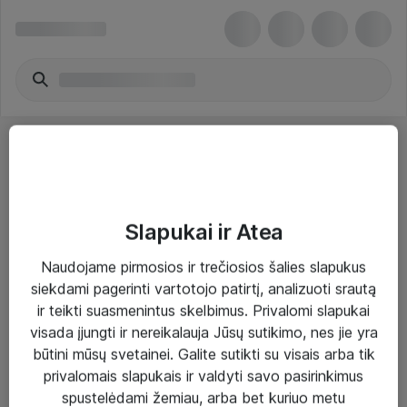
Slapukai ir Atea
Sprendimai ir paslaugos
Naudojame pirmosios ir trečiosios šalies slapukus
siekdami pagerinti vartotojo patirtį, analizuoti srautą
Paslaugos
ir teikti suasmenintus skelbimus. Privalomi slapukai
Sprendimai
visada įjungti ir nereikalauja Jūsų sutikimo, nes jie yra
būtini mūsų svetainei. Galite sutikti su visais arba tik
Įgyvendinti projektai
privalomais slapukais ir valdyti savo pasirinkimus
Atea ekspertų patarimai verslui
spustelėdami žemiau, arba bet kuriuo metu