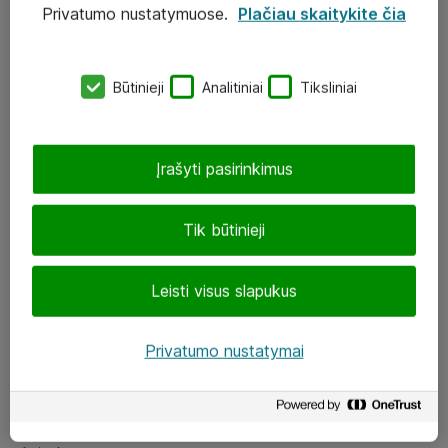
Privatumo nustatymuose.
Plačiau skaitykite čia
UAB „ATEA“
eShop@atea.lt
Būtinieji
Analitiniai
Tiksliniai
J. Rutkausko g. 6, Vilnius
Atea kontaktai
Įrašyti pasirinkimus
Aplankykite mus
Tik būtinieji
LinkedIn
Leisti visus slapukus
Facebook
Renginiai
Privatumo nustatymai
Apie Atea