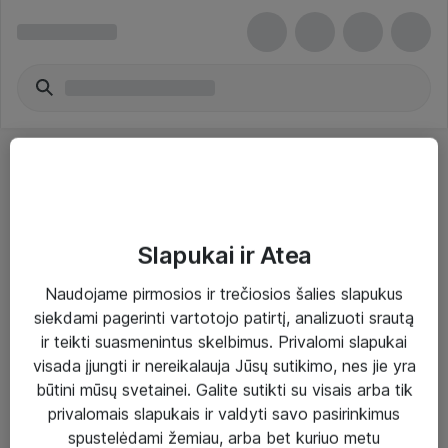
Slapukai ir Atea
Sprendimai ir paslaugos
Naudojame pirmosios ir trečiosios šalies slapukus
siekdami pagerinti vartotojo patirtį, analizuoti srautą
Paslaugos
ir teikti suasmenintus skelbimus. Privalomi slapukai
Sprendimai
visada įjungti ir nereikalauja Jūsų sutikimo, nes jie yra
būtini mūsų svetainei. Galite sutikti su visais arba tik
Įgyvendinti projektai
privalomais slapukais ir valdyti savo pasirinkimus
Atea ekspertų patarimai verslui
spustelėdami žemiau, arba bet kuriuo metu