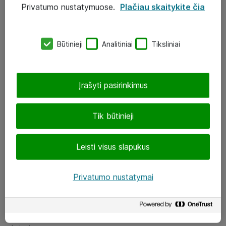
Privatumo nustatymuose.
Plačiau skaitykite čia
UAB „ATEA“
eShop@atea.lt
Būtinieji
Analitiniai
Tiksliniai
J. Rutkausko g. 6, Vilnius
Atea kontaktai
Įrašyti pasirinkimus
Aplankykite mus
Tik būtinieji
LinkedIn
Leisti visus slapukus
Facebook
Renginiai
Privatumo nustatymai
Apie Atea