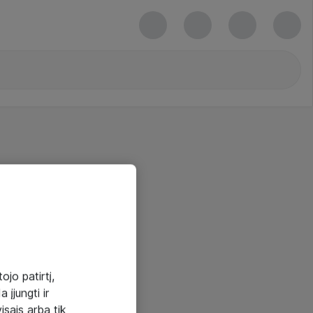
ojo patirtį,
 įjungti ir
visais arba tik