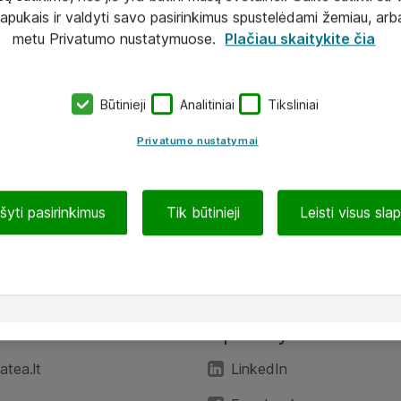
lapukais ir valdyti savo pasirinkimus spustelėdami žemiau, arb
metu Privatumo nustatymuose.
Plačiau skaitykite čia
Būtinieji
Analitiniai
Tiksliniai
Privatumo nustatymai
ašyti pasirinkimus
Tik būtinieji
Leisti visus sla
TEA“
Aplankykite mus
tea.lt
LinkedIn