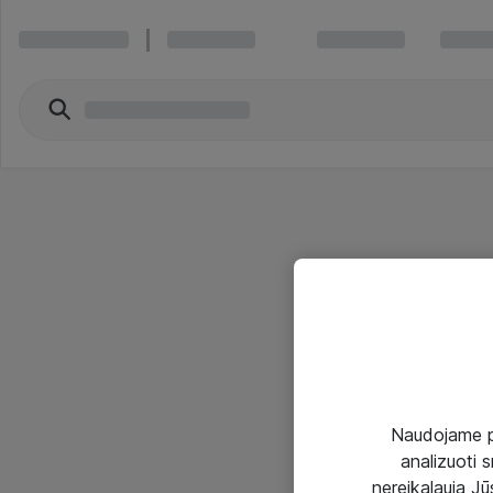
Naudojame pir
analizuoti s
nereikalauja Jūs