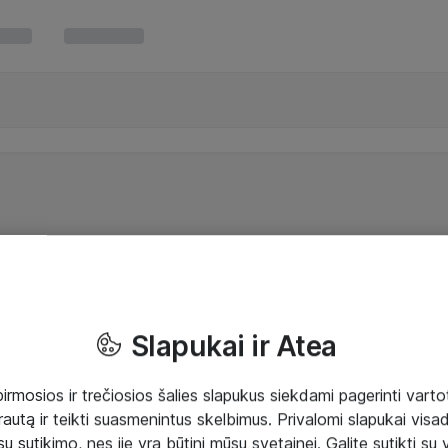
Slapukai ir Atea
mosios ir trečiosios šalies slapukus siekdami pagerinti vartot
rautą ir teikti suasmenintus skelbimus. Privalomi slapukai visada
ų sutikimo, nes jie yra būtini mūsų svetainei. Galite sutikti su 