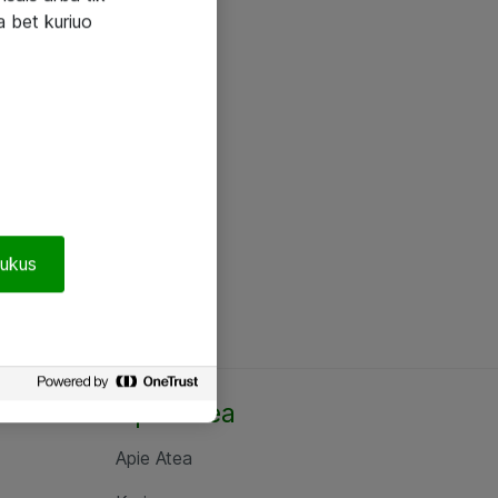
a bet kuriuo
pukus
Apie Atea
Apie Atea