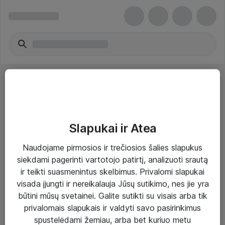
Slapukai ir Atea
Sprendimai ir paslaugos
Naudojame pirmosios ir trečiosios šalies slapukus
siekdami pagerinti vartotojo patirtį, analizuoti srautą
Paslaugos
ir teikti suasmenintus skelbimus. Privalomi slapukai
Sprendimai
visada įjungti ir nereikalauja Jūsų sutikimo, nes jie yra
būtini mūsų svetainei. Galite sutikti su visais arba tik
Įgyvendinti projektai
privalomais slapukais ir valdyti savo pasirinkimus
Atea ekspertų patarimai verslui
spustelėdami žemiau, arba bet kuriuo metu