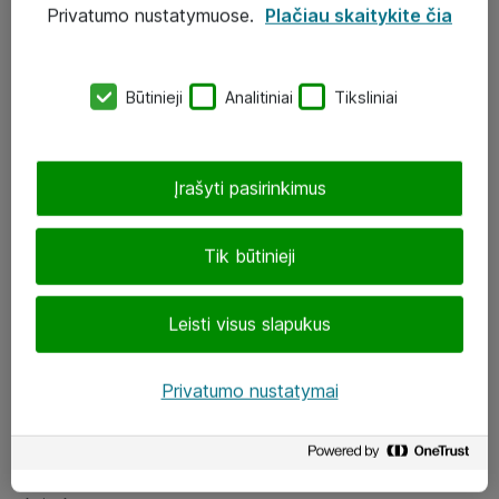
Privatumo nustatymuose.
Plačiau skaitykite čia
UAB „ATEA“
eShop@atea.lt
Būtinieji
Analitiniai
Tiksliniai
J. Rutkausko g. 6, Vilnius
Atea kontaktai
Įrašyti pasirinkimus
Aplankykite mus
Tik būtinieji
LinkedIn
Leisti visus slapukus
Facebook
Renginiai
Privatumo nustatymai
Apie Atea