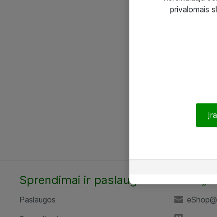
privalomais s
Įr
Sprendimai ir paslaugos
UAB „A
Paslaugos
eShop@a