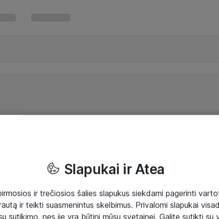
Slapukai ir Atea
mosios ir trečiosios šalies slapukus siekdami pagerinti vartot
rautą ir teikti suasmenintus skelbimus. Privalomi slapukai visada
ų sutikimo, nes jie yra būtini mūsų svetainei. Galite sutikti su 