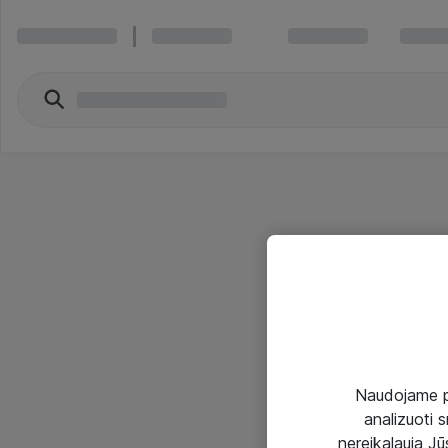
Naudojame pir
analizuoti s
nereikalauja Jūs