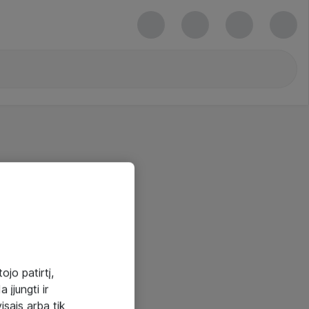
ojo patirtį,
 įjungti ir
visais arba tik