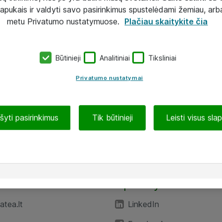
lapukais ir valdyti savo pasirinkimus spustelėdami žemiau, arb
metu Privatumo nustatymuose.
Plačiau skaitykite čia
Būtinieji
Analitiniai
Tiksliniai
Privatumo nustatymai
ašyti pasirinkimus
Tik būtinieji
Leisti visus sla
TEA“
Aplankykite mus
tea.lt
LinkedIn