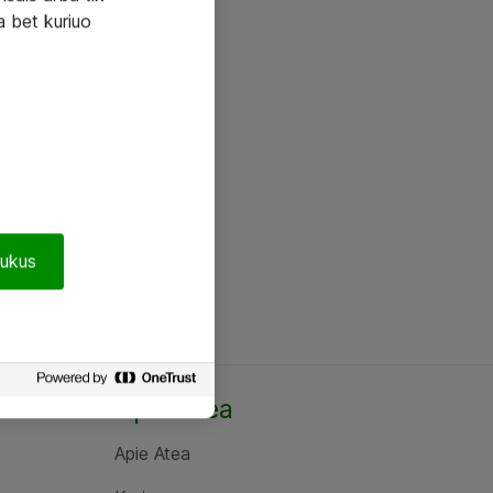
a bet kuriuo
pukus
Apie Atea
Apie Atea