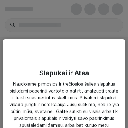
Slapukai ir Atea
Sprendimai ir paslaugos
Naudojame pirmosios ir trečiosios šalies slapukus
siekdami pagerinti vartotojo patirtį, analizuoti srautą
Paslaugos
ir teikti suasmenintus skelbimus. Privalomi slapukai
Sprendimai
visada įjungti ir nereikalauja Jūsų sutikimo, nes jie yra
būtini mūsų svetainei. Galite sutikti su visais arba tik
Įgyvendinti projektai
privalomais slapukais ir valdyti savo pasirinkimus
Atea ekspertų patarimai verslui
spustelėdami žemiau, arba bet kuriuo metu