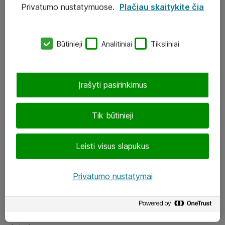
Privatumo nustatymuose.
Plačiau skaitykite čia
UAB „ATEA“
eShop@atea.lt
Būtinieji
Analitiniai
Tiksliniai
J. Rutkausko g. 6, Vilnius
Atea kontaktai
Įrašyti pasirinkimus
Aplankykite mus
Tik būtinieji
LinkedIn
Leisti visus slapukus
Facebook
Renginiai
Privatumo nustatymai
Apie Atea