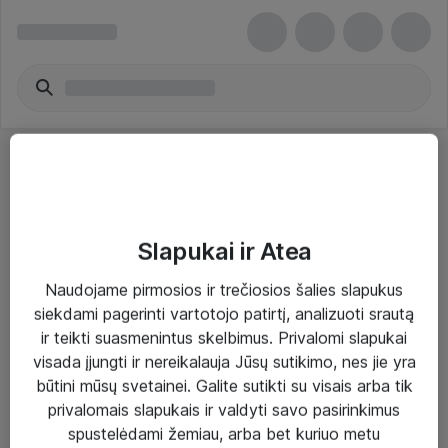
Slapukai ir Atea
Sprendimai ir paslaugos
Naudojame pirmosios ir trečiosios šalies slapukus
siekdami pagerinti vartotojo patirtį, analizuoti srautą
Paslaugos
ir teikti suasmenintus skelbimus. Privalomi slapukai
Sprendimai
visada įjungti ir nereikalauja Jūsų sutikimo, nes jie yra
būtini mūsų svetainei. Galite sutikti su visais arba tik
Įgyvendinti projektai
privalomais slapukais ir valdyti savo pasirinkimus
Atea ekspertų patarimai verslui
spustelėdami žemiau, arba bet kuriuo metu