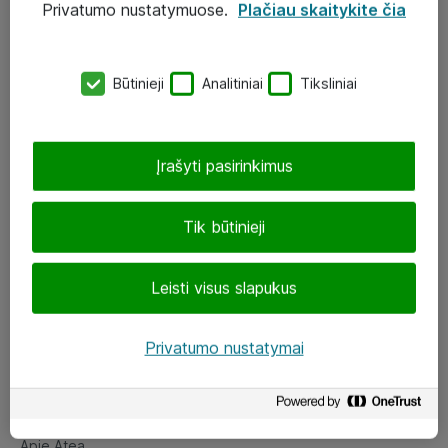
Privatumo nustatymuose.
Plačiau skaitykite čia
UAB „ATEA“
eShop@atea.lt
Būtinieji
Analitiniai
Tiksliniai
J. Rutkausko g. 6, Vilnius
Atea kontaktai
Įrašyti pasirinkimus
Aplankykite mus
Tik būtinieji
LinkedIn
Leisti visus slapukus
Facebook
Renginiai
Privatumo nustatymai
Apie Atea
Apie Atea