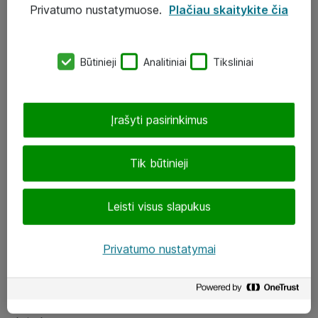
Privatumo nustatymuose.
Plačiau skaitykite čia
UAB „ATEA“
eShop@atea.lt
Būtinieji
Analitiniai
Tiksliniai
J. Rutkausko g. 6, Vilnius
Atea kontaktai
Įrašyti pasirinkimus
Aplankykite mus
Tik būtinieji
LinkedIn
Leisti visus slapukus
Facebook
Renginiai
Privatumo nustatymai
Apie Atea