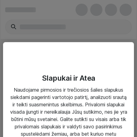
Slapukai ir Atea
Sprendimai ir paslaugos
Naudojame pirmosios ir trečiosios šalies slapukus
siekdami pagerinti vartotojo patirtį, analizuoti srautą
Paslaugos
ir teikti suasmenintus skelbimus. Privalomi slapukai
Sprendimai
visada įjungti ir nereikalauja Jūsų sutikimo, nes jie yra
būtini mūsų svetainei. Galite sutikti su visais arba tik
Įgyvendinti projektai
privalomais slapukais ir valdyti savo pasirinkimus
Atea ekspertų patarimai verslui
spustelėdami žemiau, arba bet kuriuo metu