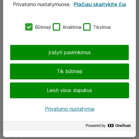
Privatumo nustatymuose.
Plačiau skaitykite čia
UAB „ATEA“
eShop@atea.lt
Būtinieji
Analitiniai
Tiksliniai
J. Rutkausko g. 6, Vilnius
Atea kontaktai
Įrašyti pasirinkimus
Aplankykite mus
Tik būtinieji
LinkedIn
Leisti visus slapukus
Facebook
Renginiai
Privatumo nustatymai
Apie Atea