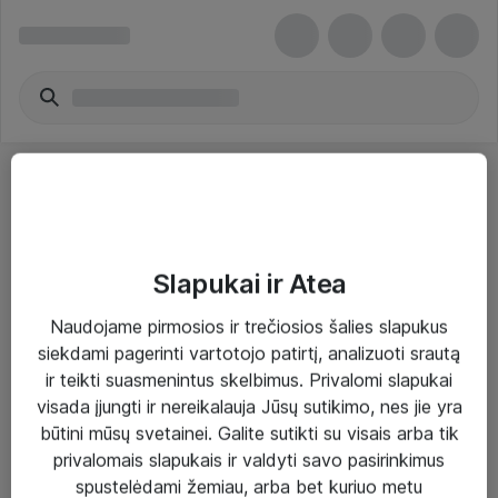
Slapukai ir Atea
Sprendimai ir paslaugos
Naudojame pirmosios ir trečiosios šalies slapukus
siekdami pagerinti vartotojo patirtį, analizuoti srautą
Paslaugos
ir teikti suasmenintus skelbimus. Privalomi slapukai
Sprendimai
visada įjungti ir nereikalauja Jūsų sutikimo, nes jie yra
būtini mūsų svetainei. Galite sutikti su visais arba tik
Įgyvendinti projektai
privalomais slapukais ir valdyti savo pasirinkimus
Atea ekspertų patarimai verslui
spustelėdami žemiau, arba bet kuriuo metu