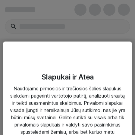
Slapukai ir Atea
Sprendimai ir paslaugos
Naudojame pirmosios ir trečiosios šalies slapukus
siekdami pagerinti vartotojo patirtį, analizuoti srautą
Paslaugos
ir teikti suasmenintus skelbimus. Privalomi slapukai
Sprendimai
visada įjungti ir nereikalauja Jūsų sutikimo, nes jie yra
būtini mūsų svetainei. Galite sutikti su visais arba tik
Įgyvendinti projektai
privalomais slapukais ir valdyti savo pasirinkimus
Atea ekspertų patarimai verslui
spustelėdami žemiau, arba bet kuriuo metu