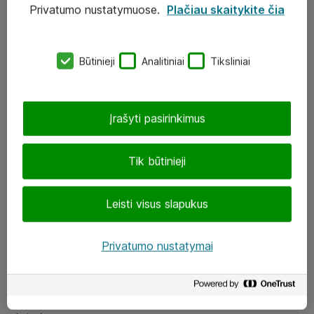
Privatumo nustatymuose.
Plačiau skaitykite čia
UAB „ATEA“
eShop@atea.lt
Būtinieji
Analitiniai
Tiksliniai
J. Rutkausko g. 6, Vilnius
Atea kontaktai
Įrašyti pasirinkimus
Aplankykite mus
Tik būtinieji
LinkedIn
Leisti visus slapukus
Facebook
Renginiai
Privatumo nustatymai
Apie Atea