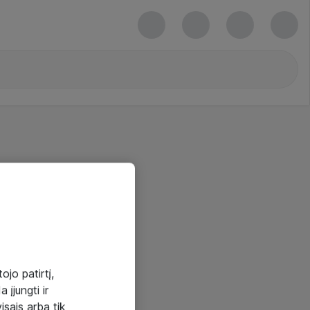
ojo patirtį,
 įjungti ir
visais arba tik