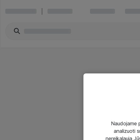
Naudojame pir
analizuoti s
nereikalauja Jūs