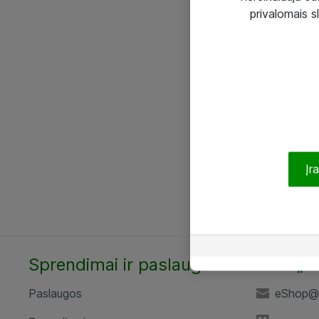
privalomais s
Įr
Sprendimai ir paslaugos
UAB „A
Paslaugos
eShop@a