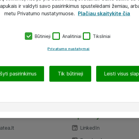
lapukais ir valdyti savo pasirinkimus spustelėdami žemiau, arb
metu Privatumo nustatymuose.
Plačiau skaitykite čia
Būtinieji
Analitiniai
Tiksliniai
Privatumo nustatymai
ašyti pasirinkimus
Tik būtinieji
Leisti visus sla
TEA“
Aplankykite mus
tea.lt
LinkedIn