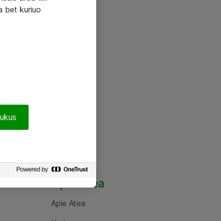
a bet kuriuo
pukus
Apie Atea
Apie Atea