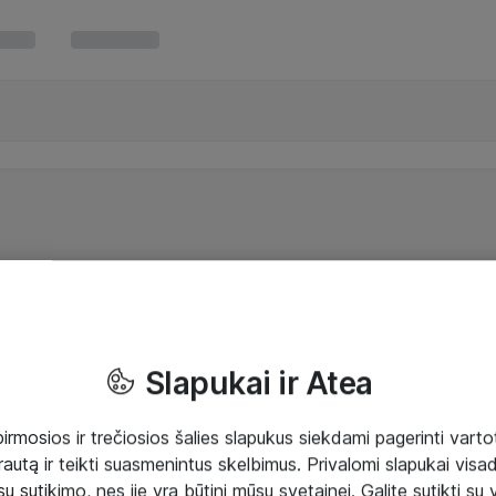
Slapukai ir Atea
mosios ir trečiosios šalies slapukus siekdami pagerinti vartot
rautą ir teikti suasmenintus skelbimus. Privalomi slapukai visada
ų sutikimo, nes jie yra būtini mūsų svetainei. Galite sutikti su 