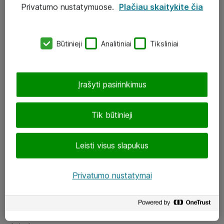
Privatumo nustatymuose.
Plačiau skaitykite čia
UAB „ATEA“
eShop@atea.lt
Būtinieji
Analitiniai
Tiksliniai
J. Rutkausko g. 6, Vilnius
Atea kontaktai
Įrašyti pasirinkimus
Aplankykite mus
Tik būtinieji
LinkedIn
Leisti visus slapukus
Facebook
Renginiai
Privatumo nustatymai
Apie Atea