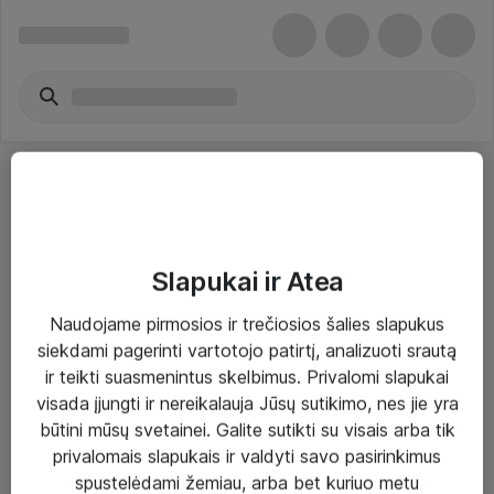
Slapukai ir Atea
Sprendimai ir paslaugos
Naudojame pirmosios ir trečiosios šalies slapukus
siekdami pagerinti vartotojo patirtį, analizuoti srautą
Paslaugos
ir teikti suasmenintus skelbimus. Privalomi slapukai
Sprendimai
visada įjungti ir nereikalauja Jūsų sutikimo, nes jie yra
būtini mūsų svetainei. Galite sutikti su visais arba tik
Įgyvendinti projektai
privalomais slapukais ir valdyti savo pasirinkimus
Atea ekspertų patarimai verslui
spustelėdami žemiau, arba bet kuriuo metu