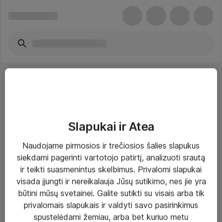
Slapukai ir Atea
Sprendimai ir paslaugos
Naudojame pirmosios ir trečiosios šalies slapukus
siekdami pagerinti vartotojo patirtį, analizuoti srautą
Paslaugos
ir teikti suasmenintus skelbimus. Privalomi slapukai
Sprendimai
visada įjungti ir nereikalauja Jūsų sutikimo, nes jie yra
būtini mūsų svetainei. Galite sutikti su visais arba tik
Įgyvendinti projektai
privalomais slapukais ir valdyti savo pasirinkimus
Atea ekspertų patarimai verslui
spustelėdami žemiau, arba bet kuriuo metu