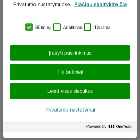
Privatumo nustatymuose.
Plačiau skaitykite čia
UAB „ATEA“
eShop@atea.lt
Būtinieji
Analitiniai
Tiksliniai
J. Rutkausko g. 6, Vilnius
Atea kontaktai
Įrašyti pasirinkimus
Aplankykite mus
Tik būtinieji
LinkedIn
Leisti visus slapukus
Facebook
Renginiai
Privatumo nustatymai
Apie Atea