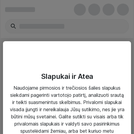
Slapukai ir Atea
Sprendimai ir paslaugos
Naudojame pirmosios ir trečiosios šalies slapukus
siekdami pagerinti vartotojo patirtį, analizuoti srautą
Paslaugos
ir teikti suasmenintus skelbimus. Privalomi slapukai
Sprendimai
visada įjungti ir nereikalauja Jūsų sutikimo, nes jie yra
būtini mūsų svetainei. Galite sutikti su visais arba tik
Įgyvendinti projektai
privalomais slapukais ir valdyti savo pasirinkimus
Atea ekspertų patarimai verslui
spustelėdami žemiau, arba bet kuriuo metu