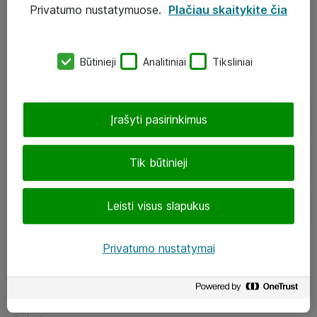
Privatumo nustatymuose.
Plačiau skaitykite čia
UAB „ATEA“
eShop@atea.lt
Būtinieji
Analitiniai
Tiksliniai
J. Rutkausko g. 6, Vilnius
Atea kontaktai
Įrašyti pasirinkimus
Aplankykite mus
Tik būtinieji
LinkedIn
Leisti visus slapukus
Facebook
Renginiai
Privatumo nustatymai
Apie Atea