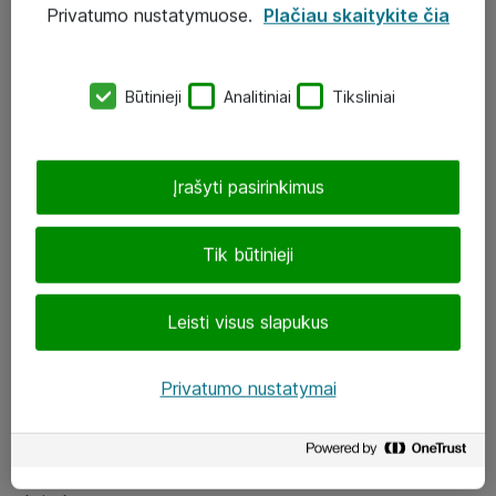
Privatumo nustatymuose.
Plačiau skaitykite čia
UAB „ATEA“
eShop@atea.lt
Būtinieji
Analitiniai
Tiksliniai
J. Rutkausko g. 6, Vilnius
Atea kontaktai
Įrašyti pasirinkimus
Aplankykite mus
Tik būtinieji
LinkedIn
Leisti visus slapukus
Facebook
Renginiai
Privatumo nustatymai
Apie Atea