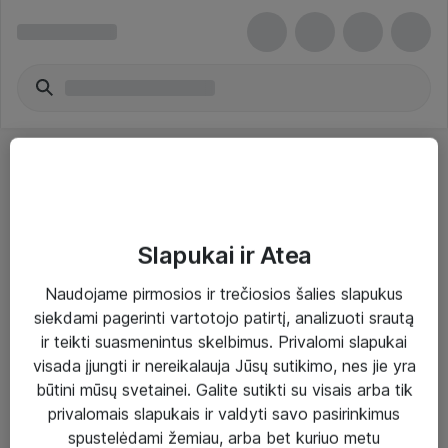
Slapukai ir Atea
Sprendimai ir paslaugos
Naudojame pirmosios ir trečiosios šalies slapukus
siekdami pagerinti vartotojo patirtį, analizuoti srautą
Paslaugos
ir teikti suasmenintus skelbimus. Privalomi slapukai
Sprendimai
visada įjungti ir nereikalauja Jūsų sutikimo, nes jie yra
būtini mūsų svetainei. Galite sutikti su visais arba tik
Įgyvendinti projektai
privalomais slapukais ir valdyti savo pasirinkimus
Atea ekspertų patarimai verslui
spustelėdami žemiau, arba bet kuriuo metu