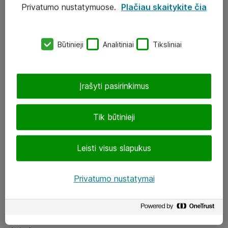
Privatumo nustatymuose.
Plačiau skaitykite čia
UAB „ATEA“
eShop@atea.lt
Būtinieji
Analitiniai
Tiksliniai
J. Rutkausko g. 6, Vilnius
Atea kontaktai
Įrašyti pasirinkimus
Aplankykite mus
Tik būtinieji
LinkedIn
Leisti visus slapukus
Facebook
Renginiai
Privatumo nustatymai
Apie Atea