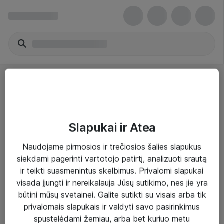
Slapukai ir Atea
Sprendimai ir paslaugos
Naudojame pirmosios ir trečiosios šalies slapukus
siekdami pagerinti vartotojo patirtį, analizuoti srautą
Paslaugos
ir teikti suasmenintus skelbimus. Privalomi slapukai
Sprendimai
visada įjungti ir nereikalauja Jūsų sutikimo, nes jie yra
būtini mūsų svetainei. Galite sutikti su visais arba tik
Įgyvendinti projektai
privalomais slapukais ir valdyti savo pasirinkimus
Atea ekspertų patarimai verslui
spustelėdami žemiau, arba bet kuriuo metu