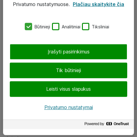
Privatumo nustatymuose.
Plačiau skaitykite čia
UAB „ATEA“
eShop@atea.lt
Būtinieji
Analitiniai
Tiksliniai
J. Rutkausko g. 6, Vilnius
Atea kontaktai
Įrašyti pasirinkimus
Aplankykite mus
Tik būtinieji
LinkedIn
Leisti visus slapukus
Facebook
Renginiai
Privatumo nustatymai
Apie Atea