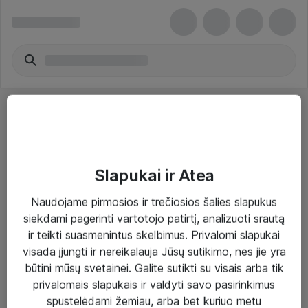
Slapukai ir Atea
Sprendimai ir paslaugos
Naudojame pirmosios ir trečiosios šalies slapukus
siekdami pagerinti vartotojo patirtį, analizuoti srautą
Paslaugos
ir teikti suasmenintus skelbimus. Privalomi slapukai
Sprendimai
visada įjungti ir nereikalauja Jūsų sutikimo, nes jie yra
būtini mūsų svetainei. Galite sutikti su visais arba tik
Įgyvendinti projektai
privalomais slapukais ir valdyti savo pasirinkimus
Atea ekspertų patarimai verslui
spustelėdami žemiau, arba bet kuriuo metu