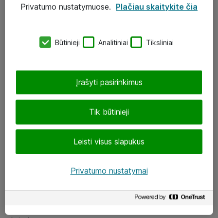
Privatumo nustatymuose.
Plačiau skaitykite čia
UAB „ATEA“
eShop@atea.lt
Būtinieji
Analitiniai
Tiksliniai
J. Rutkausko g. 6, Vilnius
Atea kontaktai
Įrašyti pasirinkimus
Aplankykite mus
Tik būtinieji
LinkedIn
Leisti visus slapukus
Facebook
Renginiai
Privatumo nustatymai
Apie Atea