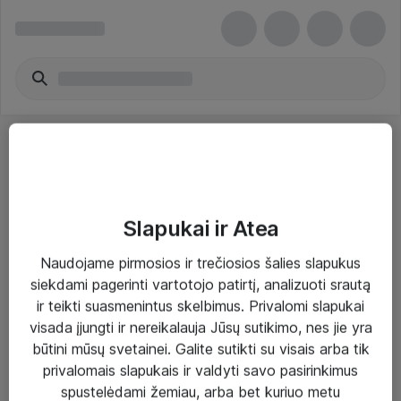
Slapukai ir Atea
Sprendimai ir paslaugos
Naudojame pirmosios ir trečiosios šalies slapukus
siekdami pagerinti vartotojo patirtį, analizuoti srautą
Paslaugos
ir teikti suasmenintus skelbimus. Privalomi slapukai
Sprendimai
visada įjungti ir nereikalauja Jūsų sutikimo, nes jie yra
būtini mūsų svetainei. Galite sutikti su visais arba tik
Įgyvendinti projektai
privalomais slapukais ir valdyti savo pasirinkimus
Atea ekspertų patarimai verslui
spustelėdami žemiau, arba bet kuriuo metu