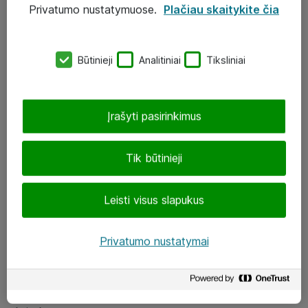
Privatumo nustatymuose.
Plačiau skaitykite čia
UAB „ATEA“
eShop@atea.lt
Būtinieji
Analitiniai
Tiksliniai
J. Rutkausko g. 6, Vilnius
Atea kontaktai
Įrašyti pasirinkimus
Aplankykite mus
Tik būtinieji
LinkedIn
Leisti visus slapukus
Facebook
Renginiai
Privatumo nustatymai
Apie Atea