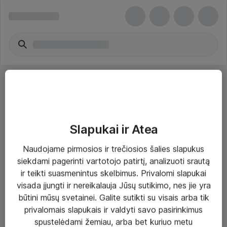
Slapukai ir Atea
Sprendimai ir paslaugos
Naudojame pirmosios ir trečiosios šalies slapukus
siekdami pagerinti vartotojo patirtį, analizuoti srautą
Paslaugos
ir teikti suasmenintus skelbimus. Privalomi slapukai
Sprendimai
visada įjungti ir nereikalauja Jūsų sutikimo, nes jie yra
būtini mūsų svetainei. Galite sutikti su visais arba tik
Įgyvendinti projektai
privalomais slapukais ir valdyti savo pasirinkimus
Atea ekspertų patarimai verslui
spustelėdami žemiau, arba bet kuriuo metu